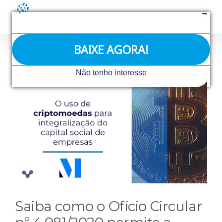
Ir
para
o
conteúdo
BAIXE AGORA!
View
Não tenho interesse
Larger
Image
Saiba como o Ofício Circular