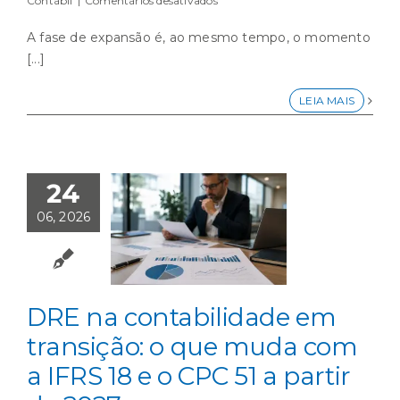
Contábil
|
Comentários desativados
5
motivos
A fase de expansão é, ao mesmo tempo, o momento
que
[...]
fazem
a
consultoria
LEIA MAIS
empresarial
contábil
essencial
quando
a
24
empresa
entra
06, 2026
em
fase
de
expansão
DRE na contabilidade em
transição: o que muda com
a IFRS 18 e o CPC 51 a partir