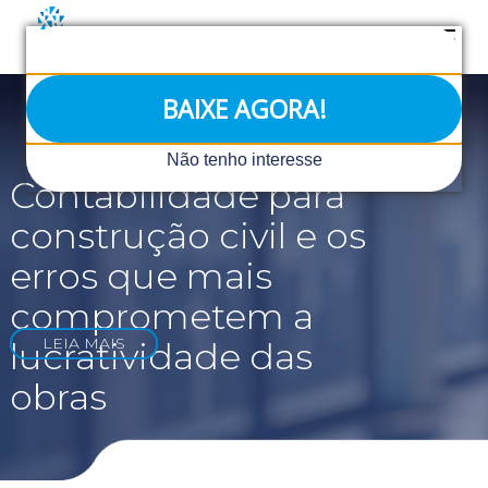
Ir
para
o
conteúdo
BAIXE AGORA!
Não tenho interesse
Contabilidade para
construção civil e os
erros que mais
comprometem a
LEIA MAIS
lucratividade das
obras