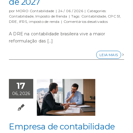
de 2027
por
MORO Contabilidade
|
24 / 06 / 2026
|
Categories:
Contabilidade
,
Imposto de Renda
|
Tags:
Contabilidade
,
CPC 51
,
em
DRE
,
IFRS
,
imposto de renda
|
Comentários desativados
DRE
na
A DRE na contabilidade brasileira vive a maior
contabilidade
reformulação das [...]
em
transição:
o
LEIA MAIS
que
muda
com
a
IFRS
17
18
e
06, 2026
o
CPC
51
a
partir
de
Empresa de contabilidade
2027