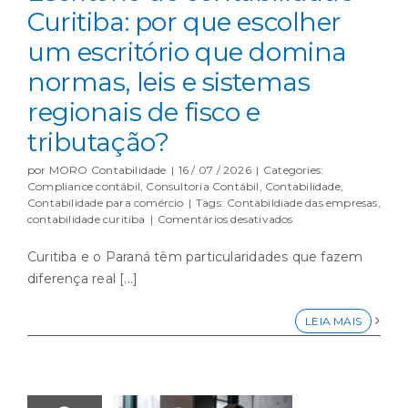
Curitiba: por que escolher
um escritório que domina
normas, leis e sistemas
regionais de fisco e
tributação?
por
MORO Contabilidade
|
16 / 07 / 2026
|
Categories:
Compliance contábil
,
Consultoria Contábil
,
Contabilidade
,
Contabilidade para comércio
|
Tags:
Contabildiade das empresas
,
em
contabilidade curitiba
|
Comentários desativados
Escritório
de
Curitiba e o Paraná têm particularidades que fazem
contabilidade
diferença real [...]
Curitiba:
por
que
LEIA MAIS
escolher
um
escritório
que
domina