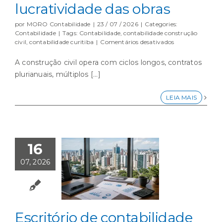
lucratividade das obras
por
MORO Contabilidade
|
23 / 07 / 2026
|
Categories:
Contabilidade
|
Tags:
Contabilidade
,
contabilidade construção
em
civil
,
contabilidade curitiba
|
Comentários desativados
Contabilidade
para
A construção civil opera com ciclos longos, contratos
construção
plurianuais, múltiplos [...]
civil
e
os
LEIA MAIS
erros
que
mais
comprometem
a
16
lucratividade
das
07, 2026
obras
Escritório de contabilidade