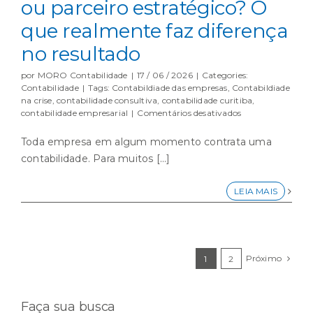
ou parceiro estratégico? O
que realmente faz diferença
no resultado
por
MORO Contabilidade
|
17 / 06 / 2026
|
Categories:
Contabilidade
|
Tags:
Contabildiade das empresas
,
Contabildiade
na crise
,
contabilidade consultiva
,
contabilidade curitiba
,
em
contabilidade empresarial
|
Comentários desativados
Empresa
de
Toda empresa em algum momento contrata uma
contabilidade
contabilidade. Para muitos [...]
ou
parceiro
estratégico?
LEIA MAIS
O
que
realmente
faz
diferença
Próximo
1
2
no
resultado
Faça sua busca