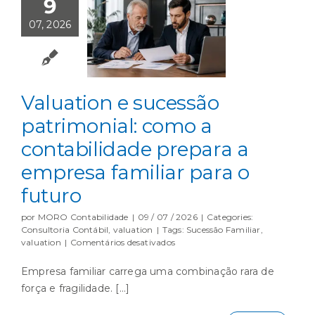
9
normas,
leis
07, 2026
e
sistemas
regionais
de
fisco
e
Valuation e sucessão
tributação?
patrimonial: como a
contabilidade prepara a
empresa familiar para o
futuro
por
MORO Contabilidade
|
09 / 07 / 2026
|
Categories:
Consultoria Contábil
,
valuation
|
Tags:
Sucessão Familiar
,
em
valuation
|
Comentários desativados
Valuation
e
Empresa familiar carrega uma combinação rara de
sucessão
força e fragilidade. [...]
patrimonial:
como