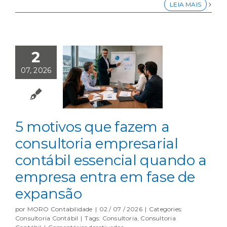
a
LEIA MAIS
contabilidade
prepara
a
empresa
familiar
2
para
o
07, 2026
futuro
5 motivos que fazem a
consultoria empresarial
contábil essencial quando a
empresa entra em fase de
expansão
por
MORO Contabilidade
|
02 / 07 / 2026
|
Categories:
Consultoria Contábil
|
Tags:
Consultoria
,
Consultoria
em