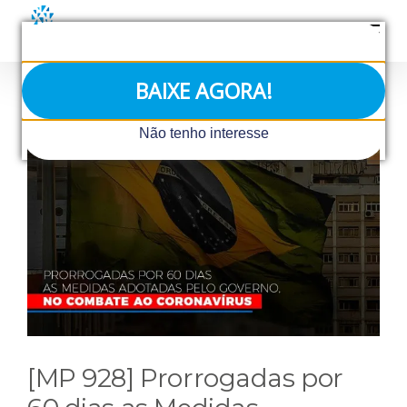
Ir
para
o
conteúdo
BAIXE AGORA!
View
Não tenho interesse
Larger
Image
[MP 928] Prorrogadas por