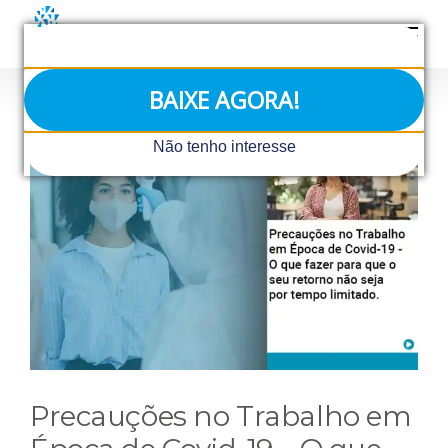
Ir
para
o
conteúdo
BAIXE AGORA!
View
Não tenho interesse
Larger
Image
Precauções no Trabalho em