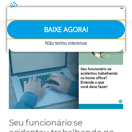
Ir
para
o
conteúdo
BAIXE AGORA!
View
Não tenho interesse
Larger
Image
Seu funcionário se