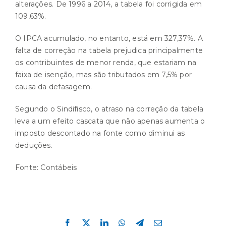
alterações. De 1996 a 2014, a tabela foi corrigida em
109,63%.
O IPCA acumulado, no entanto, está em 327,37%. A
falta de correção na tabela prejudica principalmente
os contribuintes de menor renda, que estariam na
faixa de isenção, mas são tributados em 7,5% por
causa da defasagem.
Segundo o Sindifisco, o atraso na correção da tabela
leva a um efeito cascata que não apenas aumenta o
imposto descontado na fonte como diminui as
deduções.
Fonte:
Contábeis
Compartilhe esta história!
Facebook
X
LinkedIn
WhatsApp
Telegram
E-