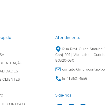
rápido
Atendimento
Rua Prof. Guido Straube, 
SA
Conj. 601 | Vila Izabel | Curiti
80320-030
DE ATUAÇÃO
contato@morocontabil.c
ALIDADES
55 41 3501-6556
 CLIENTES
Siga-nos
TO
LHE CONOSCO