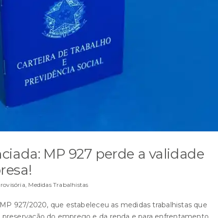
ciada: MP 927 perde a validade
resa!
rovisória
,
Medidas Trabalhistas
a MP 927/2020, que estabeleceu as medidas trabalhistas que
a preservação do emprego e da renda e para enfrentamento