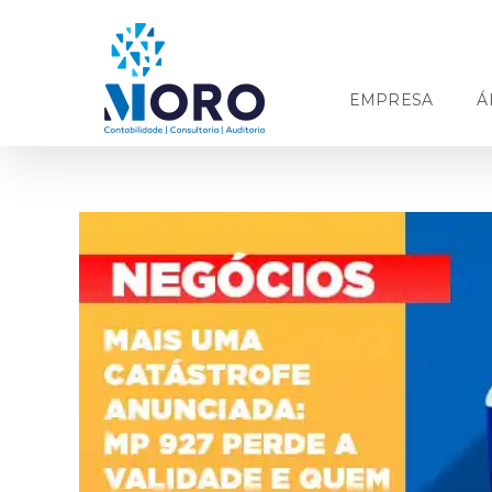
Ir
para
o
conteúdo
EMPRESA
Á