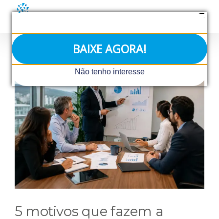
Ir
para
o
conteúdo
BAIXE AGORA!
View
Não tenho interesse
Larger
Image
5 motivos que fazem a