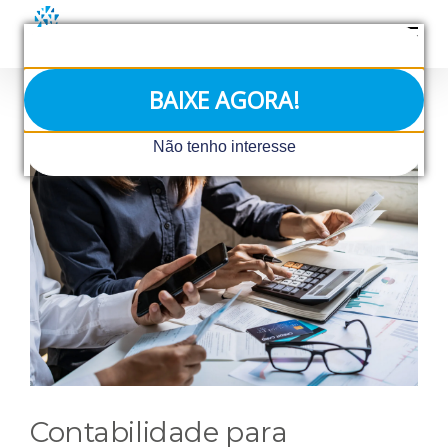
Ir
para
o
conteúdo
BAIXE AGORA!
View
Não tenho interesse
Larger
Image
Contabilidade para