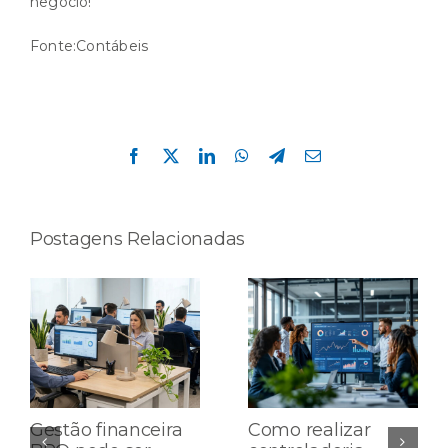
negócio!
Fonte:Contábeis
Compartilhe esta história!
Facebook
X
LinkedIn
WhatsApp
Telegram
E-
mail
Postagens Relacionadas
Gestão financeira
Como realizar