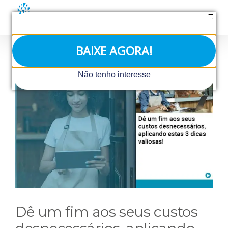
Ir
para
o
conteúdo
BAIXE AGORA!
View
Não tenho interesse
Larger
Image
Dê um fim aos seus custos