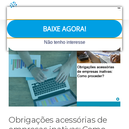
Ir
para
o
conteúdo
BAIXE AGORA!
View
Não tenho interesse
Larger
Image
Obrigações acessórias de