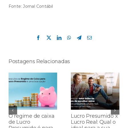
Fonte:
Jornal Contábil
Compartilhe esta história!
Facebook
X
LinkedIn
WhatsApp
Telegram
E-
mail
Postagens Relacionadas
O regime de caixa
Lucro Presumido x
de Lucro
Lucro Real: Qual o