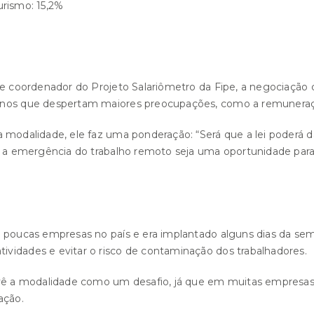
turismo: 15,2%
%
 e coordenador do Projeto Salariômetro da Fipe, a negociação 
 nos que despertam maiores preocupações, como a remuneração
 a modalidade, ele faz uma ponderação: “Será que a lei pode
z a emergência do trabalho remoto seja uma oportunidade para d
a poucas empresas no país e era implantado alguns dias da se
vidades e evitar o risco de contaminação dos trabalhadores.
 vê a modalidade como um desafio, já que em muitas empresas 
ação.