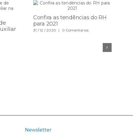
Confira as tendências do RH
Sa
 de
para 2021
co
xiliar
ne
31 / 12 / 2020
|
0 Comentários
29 /
Newsletter