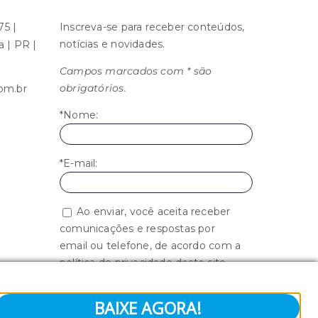
75 |
Inscreva-se para receber conteúdos,
notícias e novidades.
ba | PR |
Campos marcados com * são
obrigatórios.
om.br
*Nome:
*E-mail:
Ao enviar, você aceita receber
comunicações e respostas por
email ou telefone, de acordo com a
política de privacidade deste site.
BAIXE AGORA!