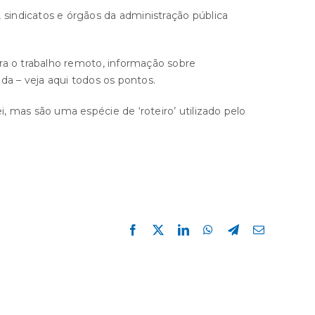
sindicatos e órgãos da administração pública
ra o trabalho remoto, informação sobre
da – veja aqui todos os pontos.
 mas são uma espécie de ‘roteiro’ utilizado pelo
Facebook
X
LinkedIn
WhatsApp
Telegram
E-
mail