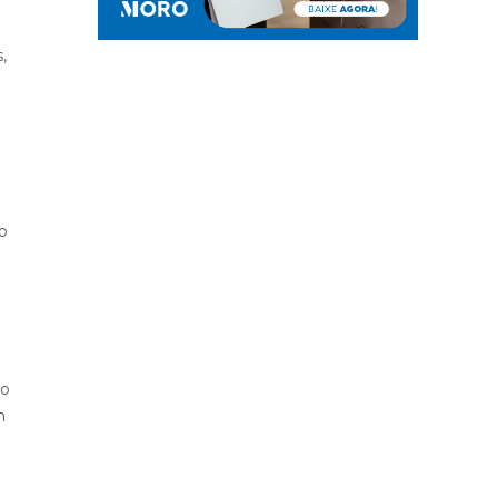
,
io
 o
m