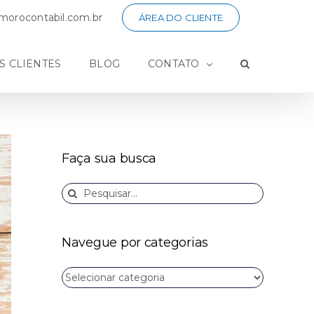
orocontabil.com.br
ÁREA DO CLIENTE
S CLIENTES
BLOG
CONTATO
Faça sua busca
Buscar
resultados
para:
Navegue por categorias
Navegue
por
categorias