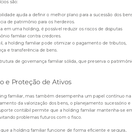
ícios são:
ilidade ajuda a definir o melhor plano para a sucessão dos bens
ncia de patrimônio para os herdeiros.
ia em uma holding, é possível reduzir os riscos de disputas
ônio familiar contra credores.
l, a holding familiar pode otimizar o pagamento de tributos,
ça e transferência de bens.
trutura de governança familiar sólida, que preserva o patrimôn
o e Proteção de Ativos
holding familiar, mas também desempenha um papel contínuo na
hamento da valorização dos bens, o planejamento sucessório e
suporte contábil permite que a holding familiar mantenha-se e
vitando problemas futuros com o fisco.
 que a holding familiar funcione de forma eficiente e segura,