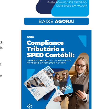
g,
is
a
ão