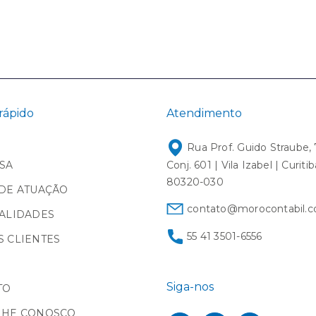
rápido
Atendimento
Rua Prof. Guido Straube, 
SA
Conj. 601 | Vila Izabel | Curiti
80320-030
DE ATUAÇÃO
contato@morocontabil.c
ALIDADES
55 41 3501-6556
 CLIENTES
Siga-nos
TO
LHE CONOSCO