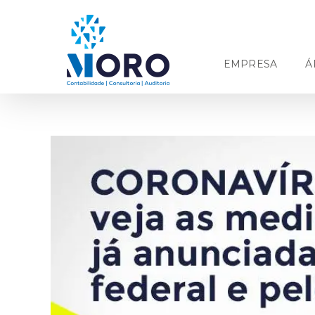
Ir
para
o
conteúdo
EMPRESA
Á