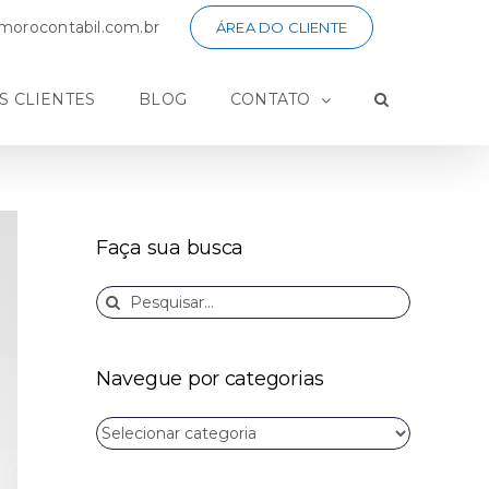
orocontabil.com.br
ÁREA DO CLIENTE
S CLIENTES
BLOG
CONTATO
Faça sua busca
Buscar
resultados
para:
Navegue por categorias
Navegue
por
categorias