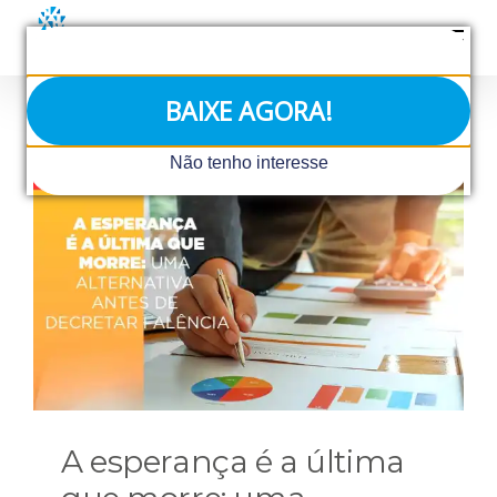
Ir
para
o
conteúdo
BAIXE AGORA!
Não tenho interesse
A esperança é a última