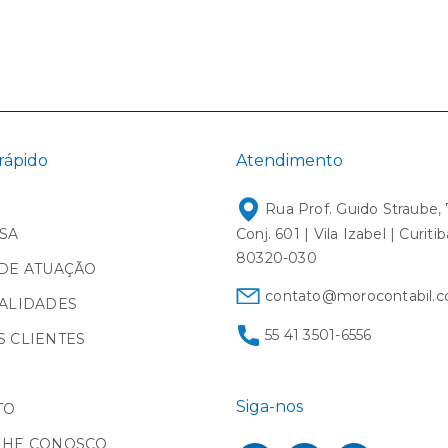
rápido
Atendimento
Rua Prof. Guido Straube, 
SA
Conj. 601 | Vila Izabel | Curiti
80320-030
DE ATUAÇÃO
contato@morocontabil.c
ALIDADES
55 41 3501-6556
 CLIENTES
Siga-nos
TO
LHE CONOSCO