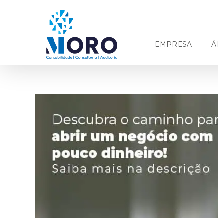
Ir
para
o
conteúdo
EMPRESA
Á