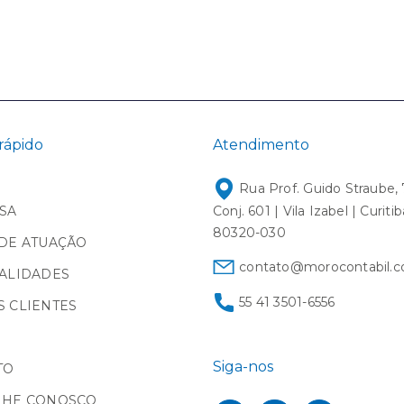
rápido
Atendimento
Rua Prof. Guido Straube, 
SA
Conj. 601 | Vila Izabel | Curiti
80320-030
DE ATUAÇÃO
contato@morocontabil.c
ALIDADES
55 41 3501-6556
 CLIENTES
Siga-nos
TO
LHE CONOSCO