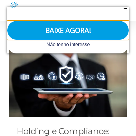
Ir
para
o
conteúdo
BAIXE AGORA!
Não tenho interesse
Holding e Compliance: