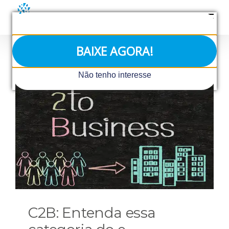
Ir
para
o
conteúdo
BAIXE AGORA!
Não tenho interesse
C2B: Entenda essa