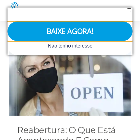
Ir
para
o
conteúdo
BAIXE AGORA!
Não tenho interesse
Reabertura: O Que Está