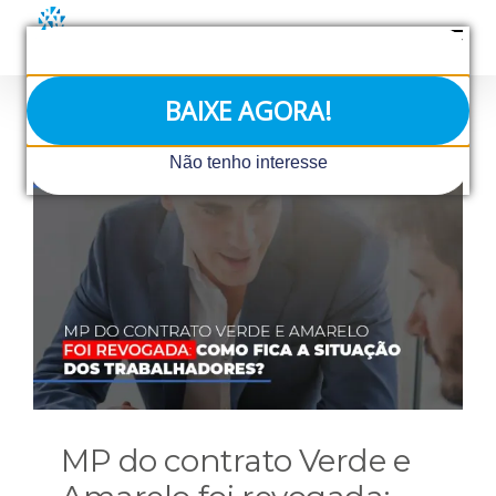
Ir
para
o
conteúdo
BAIXE AGORA!
Não tenho interesse
MP do contrato Verde e