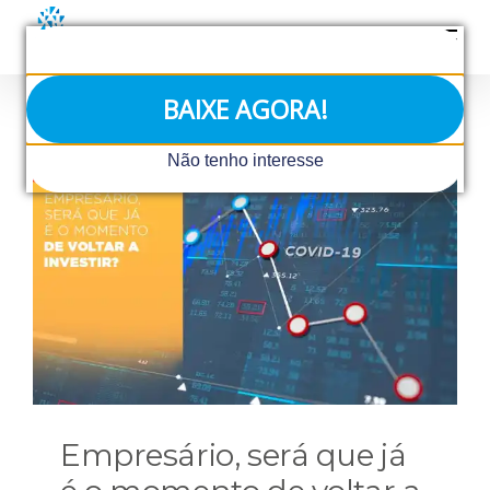
Ir
para
o
conteúdo
BAIXE AGORA!
Não tenho interesse
Empresário, será que já