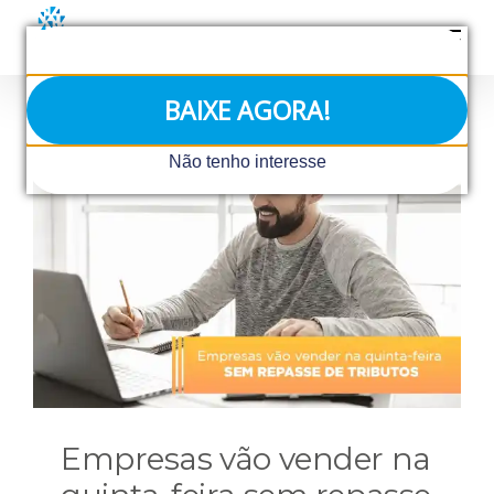
Ir
para
o
conteúdo
BAIXE AGORA!
Não tenho interesse
Empresas vão vender na