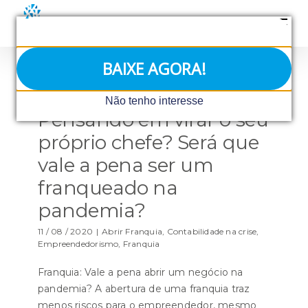
Ir
para
o
conteúdo
BAIXE AGORA!
Não tenho interesse
Pensando em virar o seu
próprio chefe? Será que
vale a pena ser um
franqueado na
pandemia?
11 / 08 / 2020
|
Abrir Franquia
,
Contabilidade na crise
,
Empreendedorismo
,
Franquia
Franquia: Vale a pena abrir um negócio na
pandemia? A abertura de uma franquia traz
menos riscos para o empreendedor, mesmo