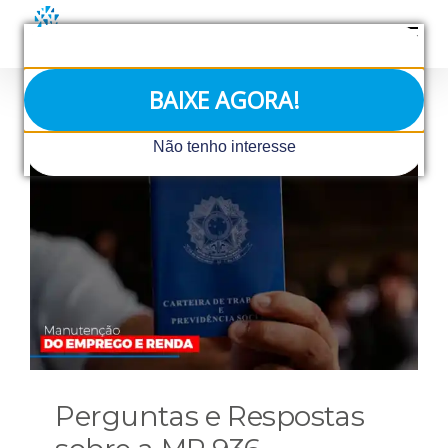
Ir
para
o
conteúdo
BAIXE AGORA!
Não tenho interesse
Perguntas e Respostas