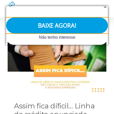
Ir
para
o
conteúdo
BAIXE AGORA!
Não tenho interesse
Assim fica díficil… Linha