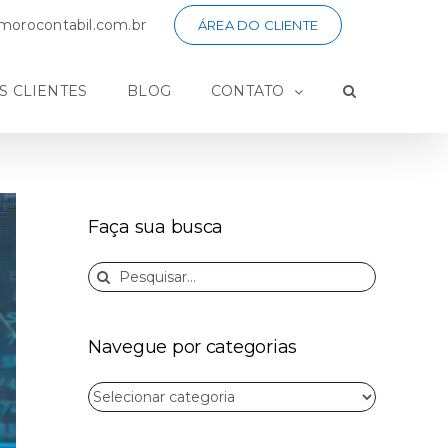
orocontabil.com.br
ÁREA DO CLIENTE
S CLIENTES
BLOG
CONTATO
Faça sua busca
Buscar
resultados
para:
Navegue por categorias
Navegue
por
categorias