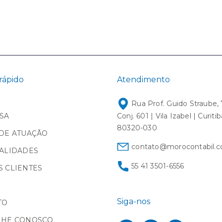
rápido
Atendimento
Rua Prof. Guido Straube, 
SA
Conj. 601 | Vila Izabel | Curiti
80320-030
DE ATUAÇÃO
contato@morocontabil.c
ALIDADES
55 41 3501-6556
 CLIENTES
Siga-nos
TO
LHE CONOSCO