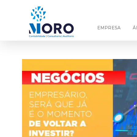
Ir
para
o
conteúdo
EMPRESA
Á