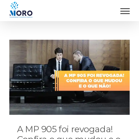
Ir
para
o
conteúdo
A MP 905 foi revogada!