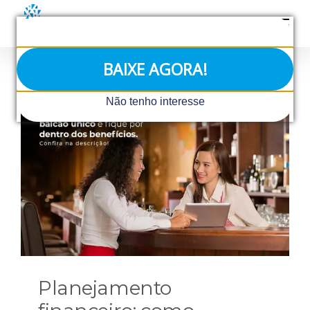
Ir
para
o
conteúdo
BAIXE AGORA!
Não tenho interesse
Planejamento