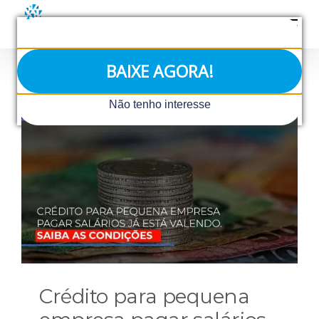
Ir
para
o
conteúdo
BAIXE AGORA!
Não tenho interesse
Crédito para pequena