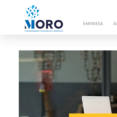
Ir
para
o
conteúdo
EMPRESA
Á