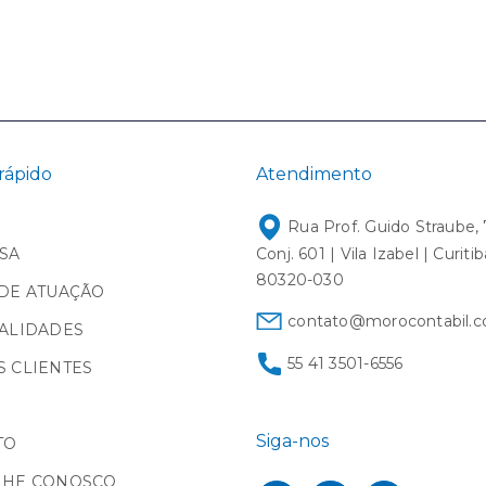
rápido
Atendimento
Rua Prof. Guido Straube, 
SA
Conj. 601 | Vila Izabel | Curiti
80320-030
DE ATUAÇÃO
contato@morocontabil.c
ALIDADES
55 41 3501-6556
 CLIENTES
Siga-nos
TO
LHE CONOSCO