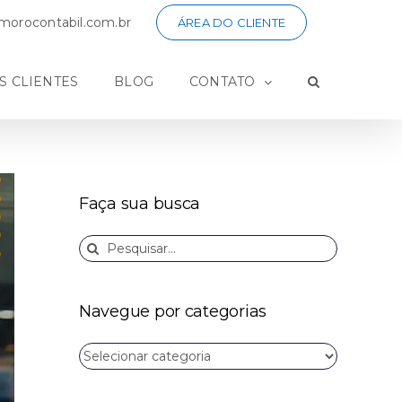
orocontabil.com.br
ÁREA DO CLIENTE
S CLIENTES
BLOG
CONTATO
Faça sua busca
Buscar
resultados
para:
Navegue por categorias
Navegue
por
categorias