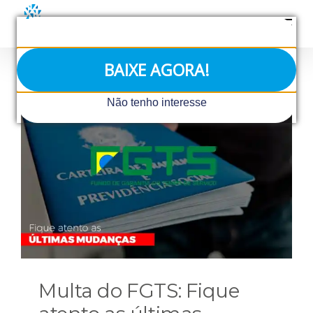
Ir
para
o
conteúdo
BAIXE AGORA!
Não tenho interesse
Multa do FGTS: Fique