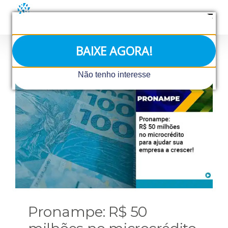
Ir
para
o
conteúdo
BAIXE AGORA!
Não tenho interesse
Pronampe: R$ 50