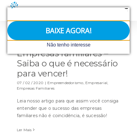
Ir
para
o
conteúdo
BAIXE AGORA!
Não tenho interesse
Empresas familiares –
Saiba o que é necessário
para vencer!
07 / 02 / 2020
|
Empreendedorismo
,
Empresarial
,
Empresas Familiares
Leia nosso artigo para que assim você consiga
entender que o sucesso das empresas
familiares não é coincidência, é sucessão!
Ler Mais