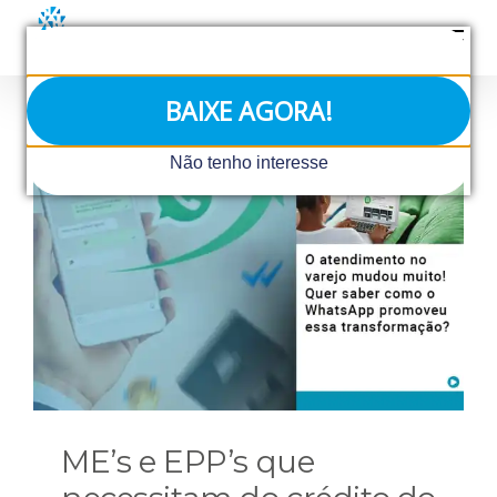
Ir
para
o
conteúdo
BAIXE AGORA!
Não tenho interesse
ME’s e EPP’s que