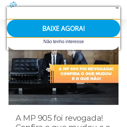
Ir
para
o
conteúdo
BAIXE AGORA!
Não tenho interesse
A MP 905 foi revogada!