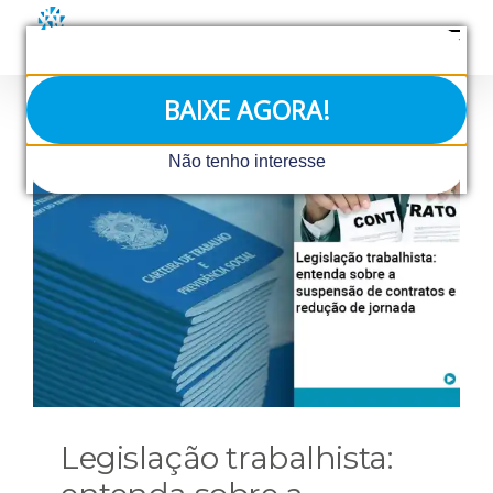
Ir
para
o
conteúdo
BAIXE AGORA!
Não tenho interesse
Legislação trabalhista: