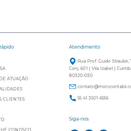
rápido
Atendimento
Rua Prof. Guido Straube, 
SA
Conj. 601 | Vila Izabel | Curiti
80320-030
DE ATUAÇÃO
contato@morocontabil.c
ALIDADES
55 41 3501-6556
 CLIENTES
Siga-nos
TO
LHE CONOSCO