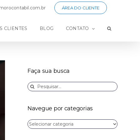
orocontabil.com.br
ÁREA DO CLIENTE
S CLIENTES
BLOG
CONTATO
Faça sua busca
Buscar
resultados
para:
Navegue por categorias
Navegue
por
categorias