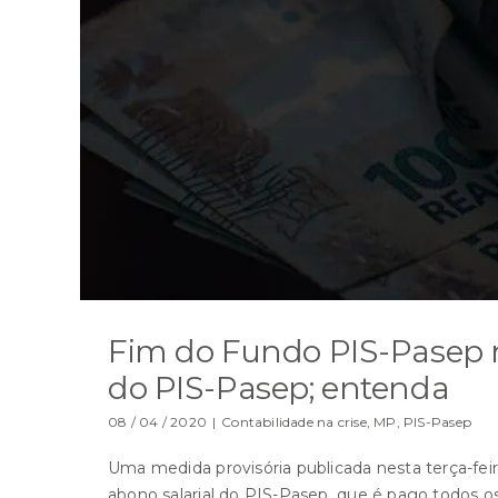
Fim do Fundo PIS-Pasep n
do PIS-Pasep; entenda
08 / 04 / 2020
|
Contabilidade na crise
,
MP
,
PIS-Pasep
Uma medida provisória publicada nesta terça-feir
abono salarial do PIS-Pasep, que é pago todos o