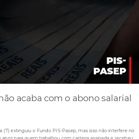
ão acaba com o abono salarial
a (7) extinguiu o Fundo PIS-Pasep, mas isso não interfere no
s anos para quem trabalhou com carteira assinada e recebeu,