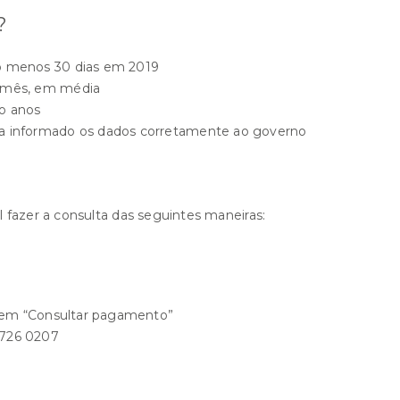
?
lo menos 30 dias em 2019
r mês, em média
co anos
ha informado os dados corretamente ao governo
el fazer a consulta das seguintes maneiras:
e em “Consultar pagamento”
 726 0207