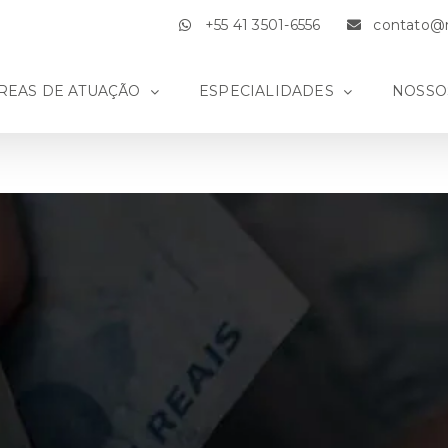
+55 41 3501-6556
contato@m
REAS DE ATUAÇÃO
ESPECIALIDADES
NOSSO