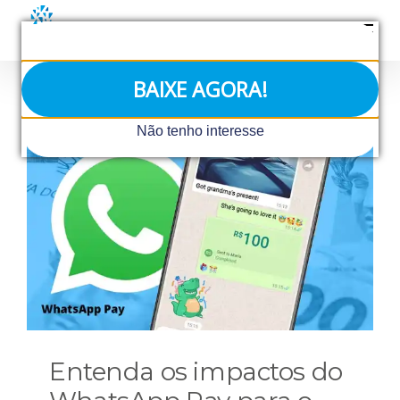
Ir
para
o
conteúdo
BAIXE AGORA!
Não tenho interesse
Entenda os impactos do