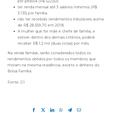
por pessoa (R$ 522,50);
ter renda mensal até 3 salários mínimos (R$
3.135) por família;
não ter recebido rendimentos tributáveis acima
de R$ 28.559,70 em 2018.
A mulher que for mãe e chefe de família, e
estiver dentro dos demais critérios, poderá
receber R$ 1,2 mil (duas cotas) por mês.
Na renda familiar, serão considerados todos os
rendimentos obtidos por todos os membros que
moram na mesma residência, exceto o dinheiro do
Bolsa Família.
Fonte:
G1
Compartilhe esta história!
Facebook
X
LinkedIn
WhatsApp
Telegram
E-