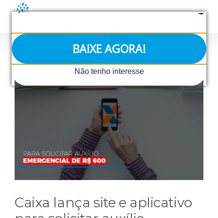
Ir
para
o
conteúdo
BAIXE AGORA!
View
Não tenho interesse
Larger
Image
Caixa lança site e aplicativo