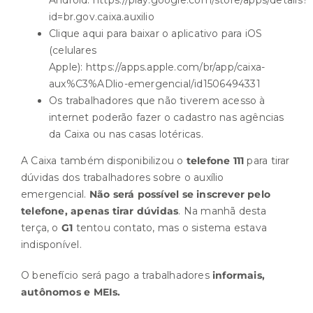
id=br.gov.caixa.auxilio
Clique aqui para baixar o aplicativo para iOS
(celulares
Apple):
https://apps.apple.com/br/app/caixa-
aux%C3%ADlio-emergencial/id1506494331
Os trabalhadores que não tiverem acesso à
internet poderão fazer o cadastro nas agências
da Caixa ou nas casas lotéricas.
A Caixa também disponibilizou o
telefone 111
para tirar
dúvidas dos trabalhadores sobre o auxílio
emergencial.
Não será possível se inscrever pelo
telefone, apenas tirar dúvidas
. Na manhã desta
terça, o
G1
tentou contato, mas o sistema estava
indisponível.
O benefício será pago a trabalhadores
informais,
autônomos e MEIs.