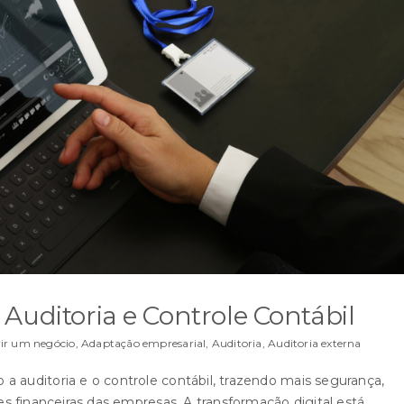
Auditoria e Controle Contábil
ir um negócio
,
Adaptação empresarial
,
Auditoria
,
Auditoria externa
a auditoria e o controle contábil, trazendo mais segurança,
es financeiras das empresas. A transformação digital está