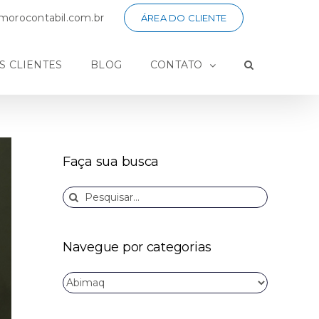
orocontabil.com.br
ÁREA DO CLIENTE
S CLIENTES
BLOG
CONTATO
Faça sua busca
Buscar
resultados
para:
Navegue por categorias
Navegue
por
categorias