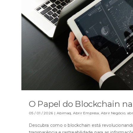
O Papel do Blockchain na 
05 / 01 / 2026
|
Abimaq
,
Abrir Empresa
,
Abrir Negócio
,
abr
Descubra como o blockchain está revolucionando 
transparência e rastreabilidade para as informaçõ