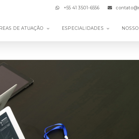
+55 41 3501-6556
contato@m
REAS DE ATUAÇÃO
ESPECIALIDADES
NOSSO