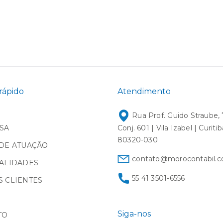
rápido
Atendimento
Rua Prof. Guido Straube, 
SA
Conj. 601 | Vila Izabel | Curiti
80320-030
DE ATUAÇÃO
contato@morocontabil.c
ALIDADES
55 41 3501-6556
 CLIENTES
Siga-nos
TO