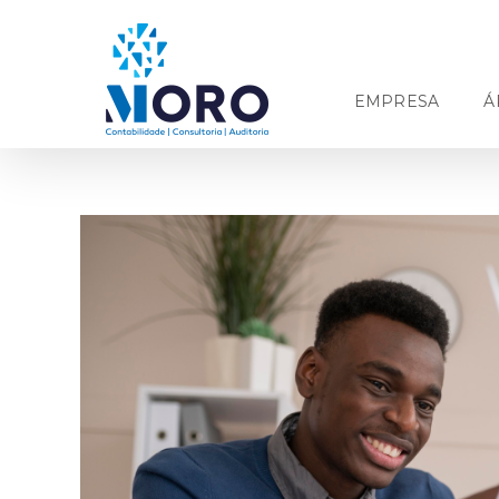
Ir
para
o
conteúdo
EMPRESA
Á