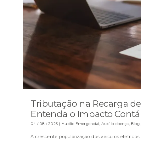
Tributação na Recarga de 
Entenda o Impacto Contáb
04 / 08 / 2025
|
Auxílio Emergencial
,
Auxílio-doença
,
Blog
A crescente popularização dos veículos elétricos