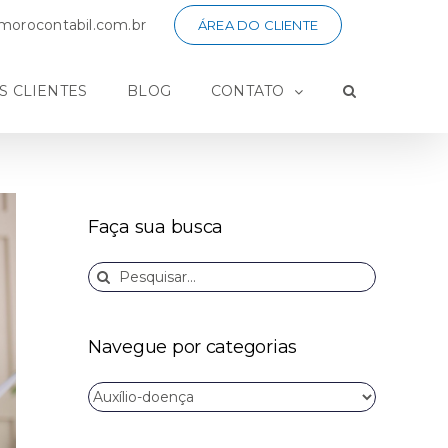
orocontabil.com.br
ÁREA DO CLIENTE
S CLIENTES
BLOG
CONTATO
Faça sua busca
Buscar
resultados
para:
Navegue por categorias
Navegue
por
categorias