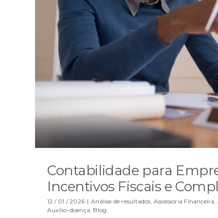
Contabilidade para Empre
Incentivos Fiscais e Comp
12 / 01 / 2026
|
Análise de resultados
,
Assessoria Financeira
,
Auxílio-doença
,
Blog