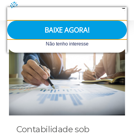
Ir
para
o
conteúdo
BAIXE AGORA!
Não tenho interesse
Contabilidade sob