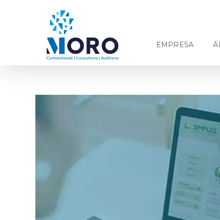
Ir
para
o
conteúdo
EMPRESA
Á