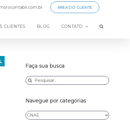
orocontabil.com.br
ÁREA DO CLIENTE
S CLIENTES
BLOG
CONTATO
Faça sua busca
Buscar
resultados
para:
Navegue por categorias
Navegue
por
categorias