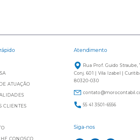
rápido
Atendimento
Rua Prof. Guido Straube, 
SA
Conj. 601 | Vila Izabel | Curiti
80320-030
DE ATUAÇÃO
contato@morocontabil.c
ALIDADES
55 41 3501-6556
 CLIENTES
Siga-nos
TO
LHE CONOSCO