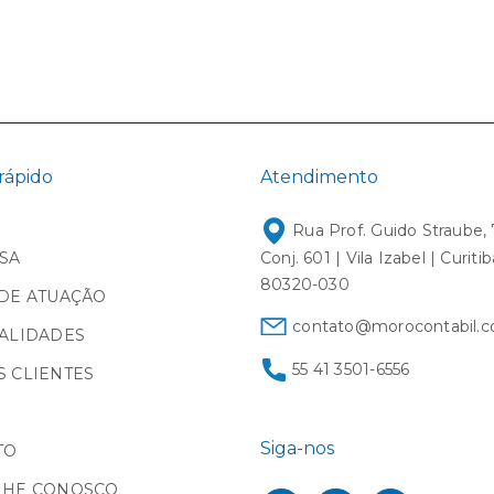
rápido
Atendimento
Rua Prof. Guido Straube, 
SA
Conj. 601 | Vila Izabel | Curiti
80320-030
DE ATUAÇÃO
contato@morocontabil.c
ALIDADES
55 41 3501-6556
 CLIENTES
Siga-nos
TO
LHE CONOSCO