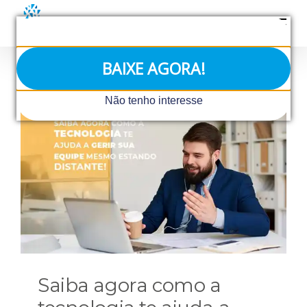
Ir
para
o
conteúdo
BAIXE AGORA!
Não tenho interesse
Saiba agora como a