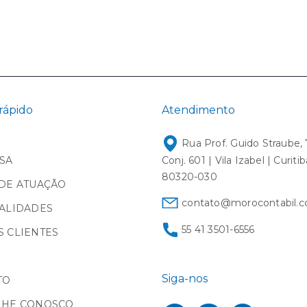
rápido
Atendimento
Rua Prof. Guido Straube, 
SA
Conj. 601 | Vila Izabel | Curiti
80320-030
DE ATUAÇÃO
contato@morocontabil.c
ALIDADES
55 41 3501-6556
 CLIENTES
Siga-nos
TO
LHE CONOSCO