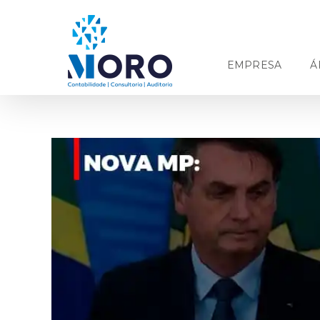
Ir
para
o
conteúdo
EMPRESA
Á