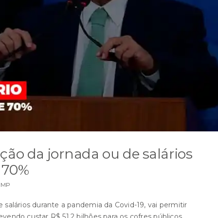
ção da jornada ou de salários
é 70%
 MP
 salários durante a pandemia da Covid-19, vai permitir
vendo custar R$ 51,2 bilhões para os cofres públicos