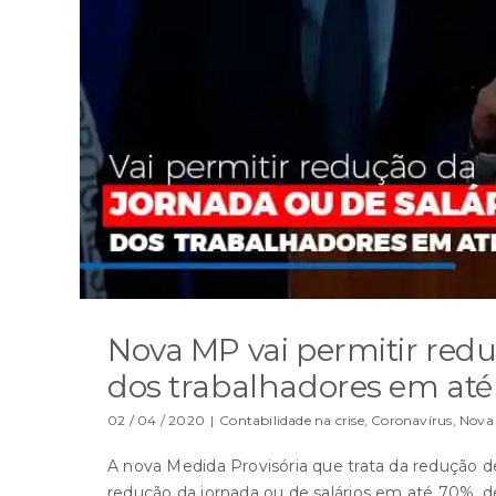
Nova MP vai permitir redu
dos trabalhadores em at
02 / 04 / 2020
|
Contabilidade na crise
,
Coronavírus
,
Nova
A nova Medida Provisória que trata da redução de
redução da jornada ou de salários em até 70%, de