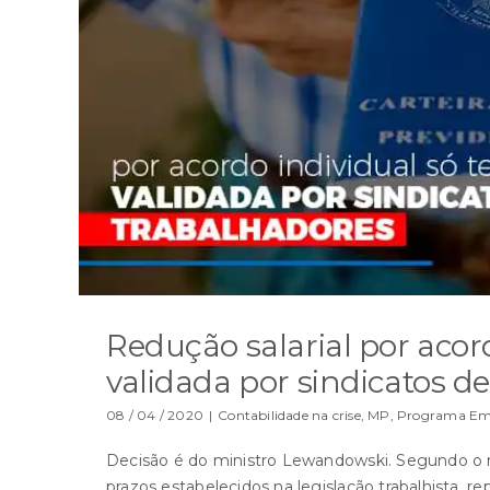
Redução salarial por acord
validada por sindicatos d
08 / 04 / 2020
|
Contabilidade na crise
,
MP
,
Programa Eme
Decisão é do ministro Lewandowski. Segundo o mi
prazos estabelecidos na legislação trabalhista, r