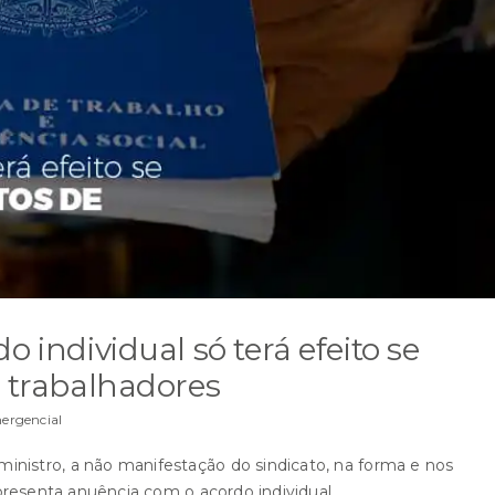
o individual só terá efeito se
e trabalhadores
rgencial
nistro, a não manifestação do sindicato, na forma e nos
epresenta anuência com o acordo individual.