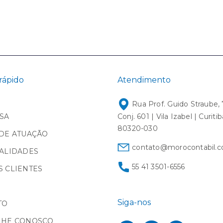
rápido
Atendimento
Rua Prof. Guido Straube, 
SA
Conj. 601 | Vila Izabel | Curiti
80320-030
DE ATUAÇÃO
contato@morocontabil.c
ALIDADES
55 41 3501-6556
 CLIENTES
Siga-nos
TO
LHE CONOSCO