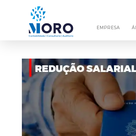
Ir
para
o
conteúdo
EMPRESA
Á