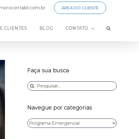
orocontabil.com.br
ÁREA DO CLIENTE
S CLIENTES
BLOG
CONTATO
Faça sua busca
Buscar
resultados
para:
Navegue por categorias
Navegue
por
categorias