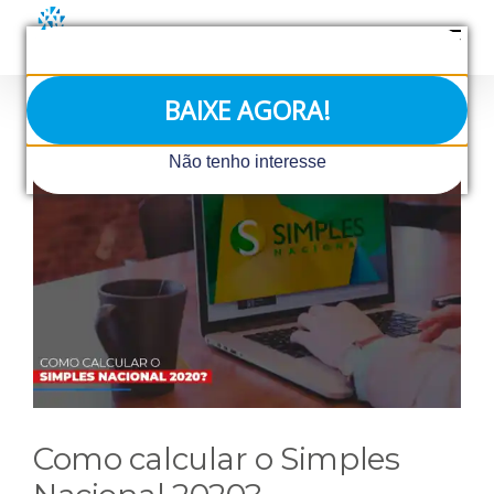
Ir
para
o
conteúdo
BAIXE AGORA!
View
Não tenho interesse
Larger
Image
Como calcular o Simples